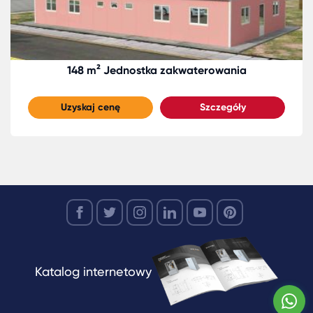
148 m² Jednostka zakwaterowania
Uzyskaj cenę
Szczegóły
Katalog internetowy
W