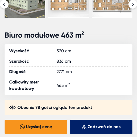
Biuro modułowe 463 m²
Wysokość
520 cm
Szerokość
836 cm
Długość
2771 cm
Całkowity metr
463 m²
kwadratowy
Obecnie 78 gości ogląda ten produkt
Uzyskaj cenę
Zadzwoń do nas