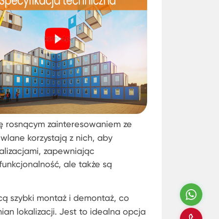
ię rosnącym zainteresowaniem ze
wlane korzystają z nich, aby
kalizacjami, zapewniając
funkcjonalność, ale także są
Wha
cą szybki montaż i demontaż, co
n lokalizacji. Jest to idealna opcja
Zad