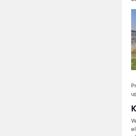
P
u
K
W
e