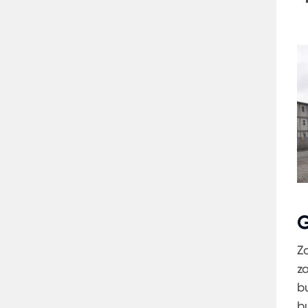
G
Z
z
b
b