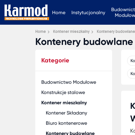
Budownic
Home
Instytucjonalny
Moduło
Home
Kontener mieszkalny
Kontenery budowlane
Kontenery budowlane
Kategorie
Ko
Ko
Budownictwo Modułowe
Konstrukcje stalowe
Kontener mieszkalny
K
Kontener Składany
W
Biuro kontenerowe
K
Kontenery budowlane