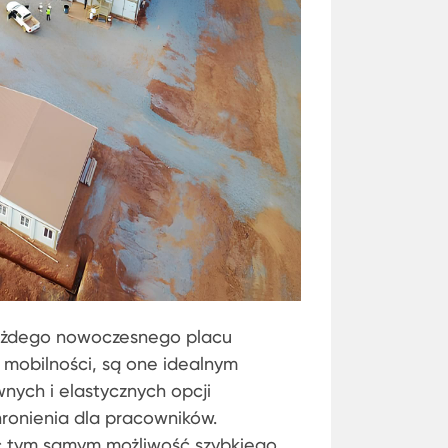
ażdego nowoczesnego placu
i mobilności, są one idealnym
nych i elastycznych opcji
ronienia dla pracowników.
jąc tym samym możliwość szybkiego