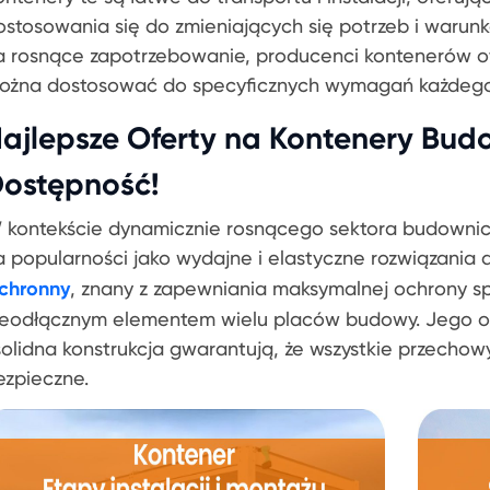
ostosowania się do zmieniających się potrzeb i waru
a rosnące zapotrzebowanie, producenci kontenerów ofe
ożna dostosować do specyficznych wymagań każdego
ajlepsze Oferty na Kontenery Bud
ostępność!
 kontekście dynamicznie rosnącego sektora budownic
a popularności jako wydajne i elastyczne rozwiązania 
chronny
, znany z zapewniania maksymalnej ochrony sprz
ieodłącznym elementem wielu placów budowy. Jego o
 solidna konstrukcja gwarantują, że wszystkie przecho
ezpieczne.