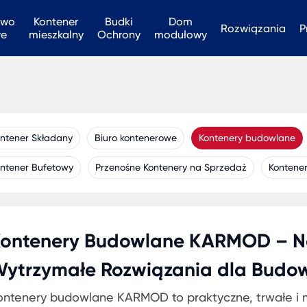
two
Kontener
Budki
Dom
Rozwiązania
P
we
mieszkalny
Ochrony
modułowy
ntener Składany
Biuro kontenerowe
Kontenery budowlane
ntener Bufetowy
Przenośne Kontenery na Sprzedaż
Kontene
ontenery Budowlane KARMOD – N
ytrzymałe Rozwiązania dla Budo
ontenery budowlane KARMOD to praktyczne, trwałe i mo