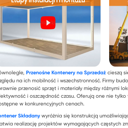
ównolegle,
Przenośne Kontenery na Sprzedaż
cieszą s
zględu na ich mobilność i wszechstronność. Firmy budo
prawnie przenosić sprzęt i materiały między różnymi lo
fektywność i oszczędność czasu. Oferują one nie tylko 
ostępne w konkurencyjnych cenach.
ontener Składany
wyróżnia się konstrukcją umożliwiają
łatwia realizację projektów wymagających częstych zmia