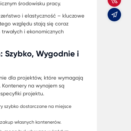
do
icznym środowisku pracy.
E-
zeństwo i elastyczność – kluczowe
mail
ego względu stają się coraz
h trwałych i ekonomicznych
 Szybko, Wygodnie i
ie dla projektów, które wymagają
i. Kontenery na wynajem są
pecyfiki projektu.
ry szybko dostarczane na miejsce
 zakup własnych kontenerów.