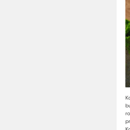
K
b
r
p
K