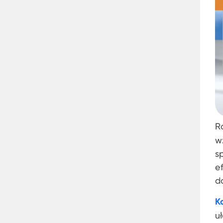
R
w
s
e
d
K
u