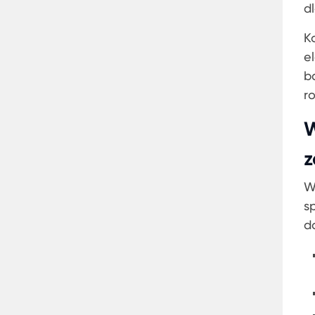
d
K
e
b
r
W
z
W
s
d