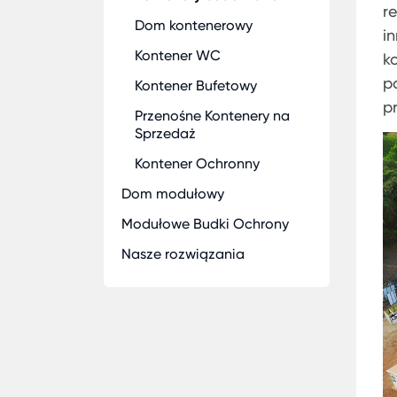
r
Dom kontenerowy
i
Kontener WC
k
p
Kontener Bufetowy
p
Przenośne Kontenery na
Sprzedaż
Kontener Ochronny
Dom modułowy
Modułowe Budki Ochrony
Nasze rozwiązania