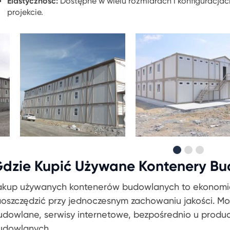
Elastyczność:
Dostępne w wielu rozmiarach i konfiguracj
projekcie.
dzie Kupić Używane Kontenery B
akup używanych kontenerów budowlanych to ekonomicz
aoszczędzić przy jednoczesnym zachowaniu jakości. Moż
udowlane, serwisy internetowe, bezpośrednio u produ
udowlanych.