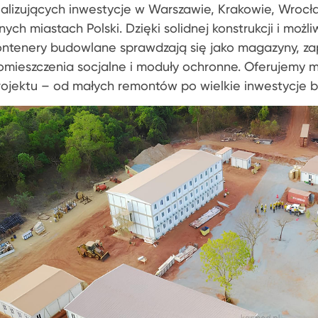
ealizujących inwestycje w Warszawie, Krakowie, Wrocła
nnych miastach Polski. Dzięki solidnej konstrukcji i mo
ontenery budowlane sprawdzają się jako magazyny, za
omieszczenia socjalne i moduły ochronne. Oferujemy 
rojektu – od małych remontów po wielkie inwestycje 