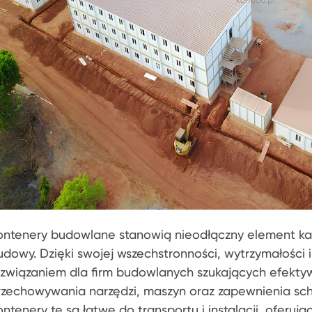
ontenery budowlane stanowią nieodłączny element k
udowy. Dzięki swojej wszechstronności, wytrzymałości 
ozwiązaniem dla firm budowlanych szukających efektyw
rzechowywania narzędzi, maszyn oraz zapewnienia sch
ontenery te są łatwe do transportu i instalacji, oferu