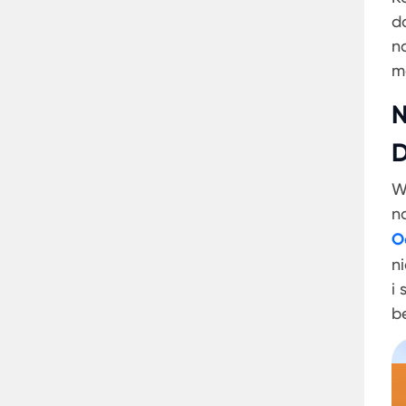
d
n
m
N
D
W
n
O
n
i
b