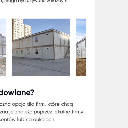
ach, mogą być używane w każdym
udowlane?
na opcja dla firm, które chcą
na je znaleźć poprzez lokalne firmy
centów lub na aukcjach