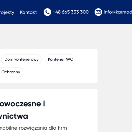
+48 665 333 300
info@karmo
rojekty
Kontakt
Dom kontenerowy
Kontener WC
r Ochronny
owoczesne i
wnictwa
bilne rozwiązania dla firm