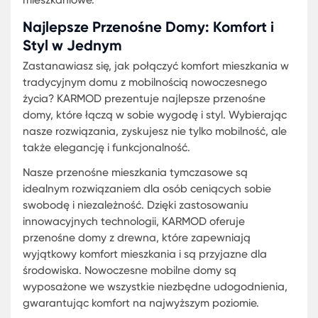
nowoczesnych technologii budowlanych i materi
najwyższej jakości gwarantuje, że nasze kontener
trwałe i odpornie na różne warunki atmosferyczne
Mobilne domy na sprzedaż od Karmod są dostęp
różnych wariantach – od kompaktowych modułó
idealnych dla singli lub par, po przestronne
konstrukcje, które z powodzeniem mogą pomieści
większe rodziny. Dzięki modułowej budowie, istnie
również możliwość dostosowania przestrzeni wed
indywidualnych potrzeb i preferencji
Tymczasowe Domy Modułowe Ceny:
Oszczędzaj z Nami
Rozwiązania oferowane przez Karmod są nie tylk
nowoczesne i komfortowe, ale również ekonomicz
Oferujemy tymczasowe domy modułowe ceny, kt