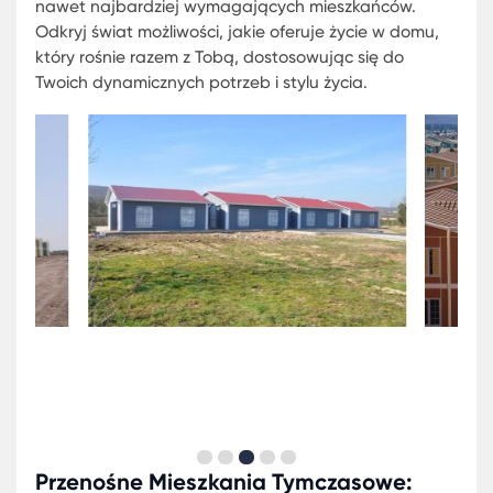
zaprojektowanych przestrzeniach, które można ł
przenieść w dowolne miejsce. Dzięki innowacyjny
technologiom i wysokiej jakości materiałom,
przenośne mieszkania tymczasowe łączą w sobie
komfort i funkcjonalność, spełniając oczekiwania
nawet najbardziej wymagających mieszkańców.
Odkryj świat możliwości, jakie oferuje życie w dom
który rośnie razem z Tobą, dostosowując się do
Twoich dynamicznych potrzeb i stylu życia.