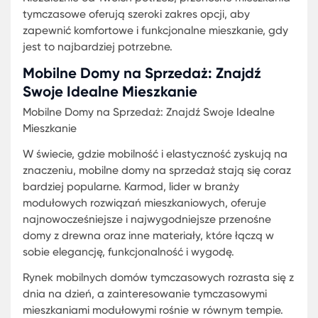
Tymczasowe Mieszkania Modułowe:
Szybkie Rozwiązanie dla Wszystkich
Tymczasowe Mieszkania Modułowe są szybkim i
efektywnym rozwiązaniem dla każdego, kto
potrzebuje natychmiastowego zakwaterowania. 
modułowa konstrukcja pozwala na łatwe i szybki
ustawienie, a także dostosowanie do indywidual
potrzeb. Przenośne kontenery mieszkalne są
przykładem jak funkcjonalność może iść w parze 
komfortem, nawet na ograniczonej przestrzeni.
Modułowe domy na zamówienie to opcja dla tych
którzy chcą więcej dostosowania w swoich
tymczasowych rozwiązaniach mieszkaniowych.
Można wybrać różne układy, materiały i wykończe