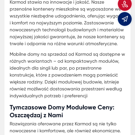
Z
W świecie, gdzie mobilność i elastyczność zyskują
znaczeniu, mobilne domy na sprzedaż stają się c
bardziej popularne. Karmod, lider w branży
m
modułowych rozwiązań mieszkaniowych, oferuje
najnowocześniejsze i najwygodniejsze przenośne
domy z drewna oraz inne materiały, które łączą 
sobie elegancję, funkcjonalność i wygodę.
Rynek mobilnych domów tymczasowych rozrasta s
dnia na dzień, a zainteresowanie tymczasowymi
mieszkaniami modułowymi rośnie w równym tempi
Karmod zdaje sobie sprawę z różnorodności potr
klientów i oferuje szeroki wybór gotowych
przenośnych domów, które są nie tylko tanie, ale
również trwałe i stylowe.
Przenośne kontenery mieszkalne oferowane przez
Karmod to kombinacja nowoczesnego designu i