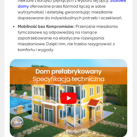
dla tych, którzy cenią sobie komfort, ale także
potrzebują elastyczności. Dzięki wykorzystaniu
nowoczesnych technologii i innowacyjnych materia
takich jak te używane w stalowych domach, Karmo
gwarantuje trwałość i bezpieczeństwo w każdych
warunkach.
Dom Prefabrykowany
– Twoje Miejsce na Ziemi:
Zal
mieszkań tymczasowych jest możliwość szybkiego
montażu i demontażu. Koncepcja domu
prefabrykowanego to nie tylko oszczędność czasu, 
także pieniędzy. Niskie koszty inwestycji i eksploatacj
energooszczędność oraz ekologiczne materiały to t
niektóre z korzyści płynących z wyboru tej opcji.
Sta
domy
oferowane przez Karmod łączą w sobie
wytrzymałość i estetykę, gwarantując mieszkanie
dopasowane do indywidualnych potrzeb i oczekiw
Mobilność bez Kompromisów:
Przenośne mieszkania
tymczasowe są odpowiedzią na rosnące
zapotrzebowanie na elastyczne rozwiązania