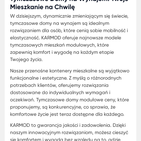
funkcjonalne mogą być nowoczesne rozwiązania
mieszkaniowe.
Najlepsze Przenośne Domy: Komfort 
Styl w Jednym
Zastanawiasz się, jak połączyć komfort mieszkani
tradycyjnym domu z mobilnością nowoczesnego
życia? KARMOD prezentuje najlepsze przenośne
domy, które łączą w sobie wygodę i styl. Wybiera
nasze rozwiązania, zyskujesz nie tylko mobilność, 
także elegancję i funkcjonalność.
Nasze przenośne mieszkania tymczasowe są
idealnym rozwiązaniem dla osób ceniących sobie
swobodę i niezależność. Dzięki zastosowaniu
innowacyjnych technologii, KARMOD oferuje
przenośne domy z drewna, które zapewniają