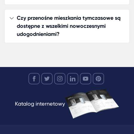
rozwiązania mieszkaniowego, powinien
zainteresować się naszą ofertą mobilnych domó
Czy przenośne mieszkania tymczasowe są
sprzedaż. Nasze modułowe domy na zamówienie
dostępne z wszelkimi nowoczesnymi
dostosowane do indywidualnych potrzeb klienta,
udogodnieniami?
gwarantując maksymalny komfort i satysfakcję z
użytkowania.
Tymczasowe Domy na Wynajem: Tw
Mieszkanie na Chwilę
W dzisiejszym, dynamicznie zmieniającym się świe
tymczasowe domy na wynajem są idealnym
rozwiązaniem dla osób, które cenią sobie mobilnoś
elastyczność. KARMOD oferuje najnowsze modele
Katalog internetowy
tymczasowych mieszkań modułowych, które
zapewnią komfort i wygodę na każdym etapie
Twojego życia.