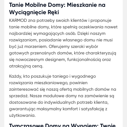
są konkurencyjne i dostępne dla szerokiego gron
klientów. Nasz zespół ekspertów stale pracuje na
rozwojem technologii, aby nasze domy były jeszc
bardziej oszczędne i ekologiczne.
Najlepsze przenośne domy w ofercie Karmod to
gwarancja jakości i zadowolenia. Każdy dom jest
starannie projektowany i wykonany, aby sprosta
oczekiwaniom najbardziej wymagających klientó
Dzięki naszym rozwiązaniom, marzenie o własnym
domu jest teraz na wyciągnięcie ręki.
Niezależnie od tego, czy szukasz małego, przytul
domu, czy potrzebujesz więcej przestrzeni dla swo
rodziny, Karmod ma idealne rozwiązanie dla Ciebi
Zapraszamy do zapoznania się z naszą ofertą
mobilnych domów na sprzedaż, przenośnych
kontenerów mieszkalnych i odkrycia, jak wygodne