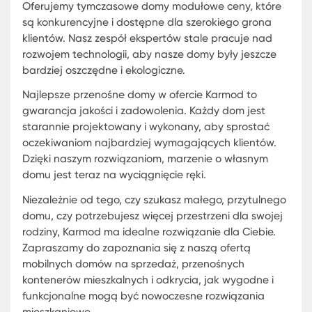
funkcjonalności. Każdy element jest precyzyjnie
zaprojektowany, aby spełniać najwyższe standa
jakości i komfortu. Z myślą o różnorodnych
potrzebach klientów, dostępne są różne rozmiary 
konfiguracje, co sprawia, że wybór idealnego do
jest prosty i przyjemny.
Przenośne Kontenery Mieszkalne:
Mieszkanie z Wszystkimi
Udogodnieniami
Przenośne Kontenery Mieszkalne: Mieszkanie z
Wszystkimi Udogodnieniami
Karmod stawia na innowacje i jakość. Nasze
przenośne kontenery mieszkalne są wyposażone
wszystkie niezbędne udogodnienia, oferując wy
i komfort na najwyższym poziomie. Zastosowanie