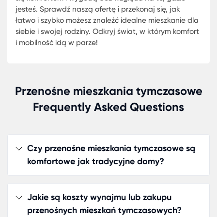
wyjątkowy komfort mieszkania i są przyjazne dla
środowiska. Nowoczesne mobilne domy są
wyposażone we wszystkie niezbędne udogodnien
gwarantując komfort na najwyższym poziomie.
Tanie Mobilne Domy: Mieszkanie na
Wyciągnięcie Ręki
Przenośne mieszkania tymczasowe
KARMOD zna potrzeby swoich klientów i proponu
Frequently Asked Questions
tanie mobilne domy, które spełnią oczekiwania n
najbardziej wymagających osób. Dzięki naszym
rozwiązaniom, posiadanie własnego domu nie mu
Czy przenośne mieszkania tymczasowe są
być już marzeniem. Oferujemy szeroki wybór
komfortowe jak tradycyjne domy?
gotowych przenośnych domów, które charaktery
się nowoczesnym designem, funkcjonalnością ora
atrakcyjną ceną.
Jakie są koszty wynajmu lub zakupu
przenośnych mieszkań tymczasowych?
Każdy, kto poszukuje taniego i wygodnego