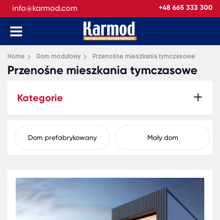
info@karmod.com
+48 665 333 300
Home
Dom modułowy
Przenośne mieszkania tymczasowe
Przenośne mieszkania tymczasowe
Kategorie
Dom prefabrykowany
Mały dom