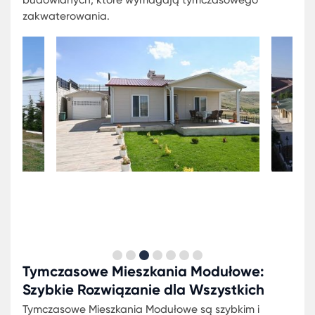
zmieniającym się świecie. Z mobilnymi domami na
sprzedaż, niezależnie od Twoich osobistych lub
zawodowych potrzeb, zawsze można znaleźć ide
rozwiązanie.
Nowoczesne mobilne domy są zaprojektowane z
myślą o komforcie oraz funkcjonalności, a także
estetyce. Dzięki temu, mobilne domy na sprzedaż
oferują eleganckie i nowoczesne rozwiązania dla
każdego, kto ceni sobie życie w komfortowych
warunkach, niezależnie od miejsca pobytu.
Jednakże, mobilne domy nie są jedynie
zarezerwowane dla osób pragnących stałego
mieszkania. Tymczasowe domy na wynajem równ
stanowią atrakcyjną ofertę dla tych, którzy
potrzebują zakwaterowania na krótki okres czasu