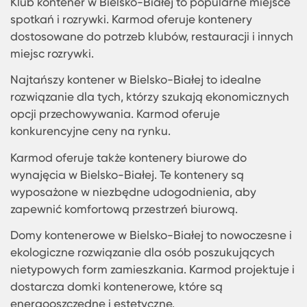
Karmod oferuje także możliwość sprzedaży
kontenerów budowlanych w Bielsko-Białej.
Kontenery te są dostosowane do przechowywani
narzędzi, materiałów budowlanych i innych
potrzebnych rzeczy na placu budowy. Cena
kontenera budowlanego w Bielsko-Białej zależy 
jego rozmiaru i specyfikacji.
Jeśli szukasz małego kontenera do przechowywa
niewielkich ilości materiałów lub wyposażenia, w
ofercie Karmod znajdziesz również odpowiednie
rozwiązania. Kontenery małe w Bielsko-Białej są
praktyczne i kompaktowe.