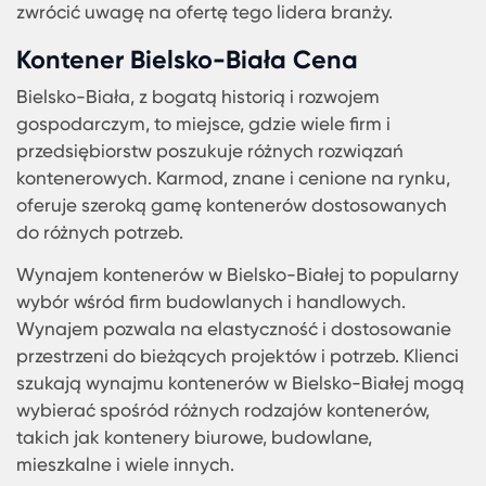
Warto również podkreślić, że jednym z liderów na
rynku kontenerów w Bielsko-Biała jest firma Kar
Z długoletnim doświadczeniem i szerokim portfol
produktów, Karmod nieustannie dostosowuje się
potrzeb klientów, oferując wysokiej jakości konte
w atrakcyjnych cenach. Bez względu na to, czy je
indywidualnym klientem czy dużą firmą, warto
zwrócić uwagę na ofertę tego lidera branży.
Kontener Bielsko-Biała Cena
Bielsko-Biała, z bogatą historią i rozwojem
gospodarczym, to miejsce, gdzie wiele firm i