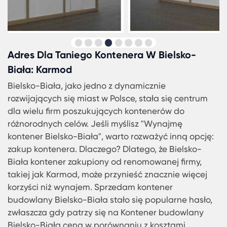
dostarcza domki kontenerowe, które są
energooszczędne i estetyczne.
Kontenery WC i toalety kontenerowe to nieodzo
elementy różnych wydarzeń plenerowych i budów
Karmod oferuje kontenery sanitarne w Bielsko-Bia
które spełniają najwyższe standardy higieny.
Ceny kontenerów w Bielsko-Białej różnią się w
zależności od rodzaju kontenera, jego rozmiaru i
specyfikacji. Karmod jest firmą, która zyskała
zaufanie klientów dzięki jakości swoich produktów
konkurencyjnym cenom. Jeśli potrzebujesz
kontenerów w Bielsko-Białej, warto rozważyć ofe
Karmod.