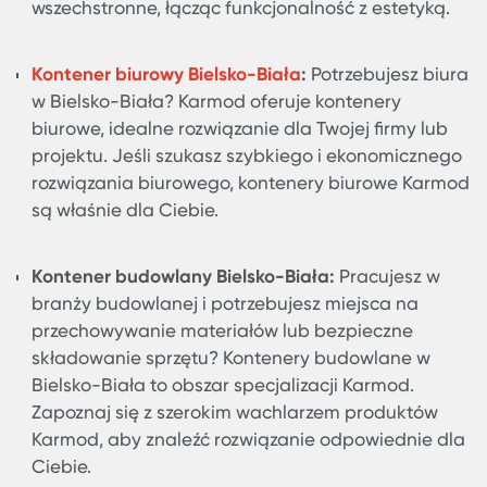
Nie Wynajmuj Kontenera W Bielsko
Biała , Kup Kontener
Decyzja o zakupie kontenera w Bielsko-Biała,
zamiast wynajmowania, może przynieść wiele
korzyści. Długoterminowe oszczędności, możliwoś
dostosowania przestrzeni do własnych potrzeb o
brak konieczności opłacania regularnego czynsz
tylko niektóre z nich. Kiedy myślisz o Kontener