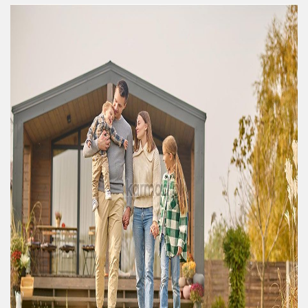
przedsiębiorstw poszukuje różnych rozwiązań
kontenerowych. Karmod, znane i cenione na rynk
oferuje szeroką gamę kontenerów dostosowanyc
do różnych potrzeb.
Wynajem kontenerów w Bielsko-Białej to popula
wybór wśród firm budowlanych i handlowych.
Wynajem pozwala na elastyczność i dostosowan
przestrzeni do bieżących projektów i potrzeb. Klie
szukają wynajmu kontenerów w Bielsko-Białej m
wybierać spośród różnych rodzajów kontenerów,
takich jak kontenery biurowe, budowlane,
mieszkalne i wiele innych.