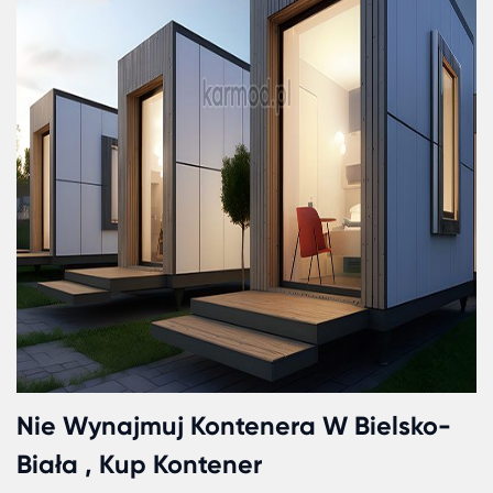
staje się jednym z najbardziej konkurencyjnych
dostawców w regionie. Opcje takie jak Kontener
biurowy do wynajęcia Bielsko-Biała czy Kontener
Bielsko-Biała sprzedam świadczą o szerokim
zakresie usług, jakie firma jest w stanie zapewnić.
jeśli chodzi o cenę, Kontener cena Bielsko-Biała 
ofercie Karmod jest jednym z najbardziej
atrakcyjnych na rynku.
Nie można również zapomnieć o alternatywnych
rozwiązaniach mieszkaniowych, takich jak domki
kontenerowe Bielsko-Biała, które zyskują na
popularności wśród młodego pokolenia. Oczywiśc
dla organizatorów imprez masowych i innych
wydarzeń, Kontenery WC Bielsko-Biała oraz Toal
kontenerowe Bielsko-Biała są niezastąpione, a
Karmod jest w stanie dostarczyć te produkty w