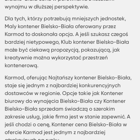
Adres Dla Taniego Kontenera W Bielsko-
Biała: Karmod
Bielsko-Biała, jako jedno z dynamicznie
rozwijających się miast w Polsce, stała się centru
dla wielu firm poszukujących kontenerów do
różnorodnych celów. Jeśli myślisz "Wynajmę
kontener Bielsko-Biała", warto rozważyć inną opc
zakup kontenera. Dlaczego? Dlatego, że Bielsko-