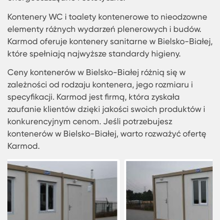
Klub kontener w Bielsko-Białej to popularne miej
spotkań i rozrywki. Karmod oferuje kontenery
dostosowane do potrzeb klubów, restauracji i in
miejsc rozrywki.
Najtańszy kontener w Bielsko-Białej to idealne
rozwiązanie dla tych, którzy szukają ekonomiczn
opcji przechowywania. Karmod oferuje
konkurencyjne ceny na rynku.
Karmod oferuje także kontenery biurowe do
wynajęcia w Bielsko-Białej. Te kontenery są
wyposażone w niezbędne udogodnienia, aby
zapewnić komfortową przestrzeń biurową.
Domy kontenerowe w Bielsko-Białej to nowoczesn
ekologiczne rozwiązanie dla osób poszukujących
nietypowych form zamieszkania. Karmod projektu