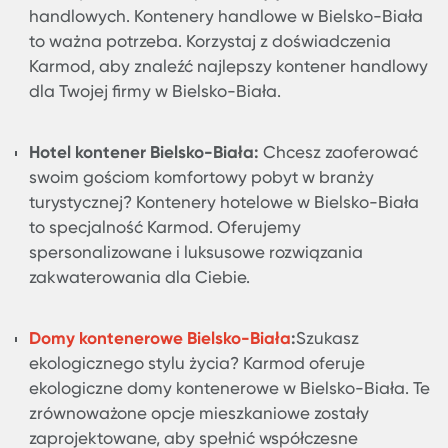
w Bielsko-Biała? Karmod oferuje kontenery
biurowe, idealne rozwiązanie dla Twojej firmy l
projektu. Jeśli szukasz szybkiego i ekonomiczn
rozwiązania biurowego, kontenery biurowe Ka
są właśnie dla Ciebie.
Kontener budowlany Bielsko-Biała:
Pracujesz 
branży budowlanej i potrzebujesz miejsca na
przechowywanie materiałów lub bezpieczne
składowanie sprzętu? Kontenery budowlane w
Bielsko-Biała to obszar specjalizacji Karmod.
Zapoznaj się z szerokim wachlarzem produktów
Karmod, aby znaleźć rozwiązanie odpowiednie 
Ciebie.
Kontener mieszkalny Bielsko-Biała:
Potrzebujes