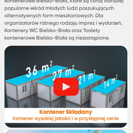
sprzedam Bielsko-Biała oferują różnorodne opcje
Gdy mówimy o cenach, Kontener cena Bielsko-Bi
zawsze jest konkurencyjna, a dzięki różnorodnośc
dostępnych modeli i rozwiązań każdy klient znajd
coś dla siebie. Wśród bardziej nietypowych
rozwiązań warto zwrócić uwagę na domki
kontenerowe Bielsko-Biała, które są coraz bardzi
popularne wśród młodych ludzi poszukujących
alternatywnych form mieszkaniowych. Dla
organizatorów różnego rodzaju imprez i wydarze
Kontenery WC Bielsko-Biała oraz Toalety
kontenerowe Bielsko-Biała są niezastąpione.