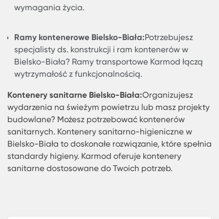
miejsca do zamieszkania w Bielsko-Biała? Kar
produkuje kontenery mieszkalne oferujące
nowoczesne i wygodne przestrzenie życiowe.
Kontenery mieszkalne Karmod łączą
funkcjonalność z estetyką, zapewniając wygod
warunki zamieszkania.
Kontener mały Bielsko-Biała:
Masz ograniczon
przestrzeń? Małe kontenery Karmod doskonale
sprawdzają się w ciasnych miejscach. Jeśli ma
ograniczoną przestrzeń w Bielsko-Biała, zwróć
uwagę na ofertę małych kontenerów Karmod.
Kontener handlowy Bielsko-Biała:
Firmy działa
w różnych sektorach potrzebują kontenerów