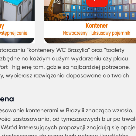
tarczaniu "kontenery WC Brazylia" oraz "toalety
iezbędne na każdym dużym wydarzeniu czy placu
t i higienę tam, gdzie są najbardziej potrzebne.
ry, wybierasz rozwiązania dopasowane do twoich
Cena
resowanie kontenerami w Brazylii znacząco wzrosło.
iwości zastosowania, od tymczasowych biur po trwał
Wśród interesujących propozycji znajdują się opcje
ą dostosowane do rozmaitych potrzeb i budżetów.