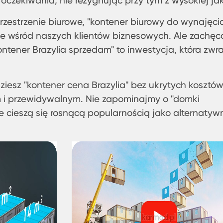
oczekiwania, nie rezygnując przy tym z wysokiej jak
estrzenie biurowe, "kontener biurowy do wynajęci
nie wśród naszych klientów biznesowych. Ale zachę
ntener Brazylia sprzedam" to inwestycja, która zwr
iesz "kontener cena Brazylia" bez ukrytych kosztów
m i przewidywalnym. Nie zapominajmy o "domki
re cieszą się rosnącą popularnością jako alternatyw