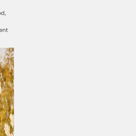
od,
ent