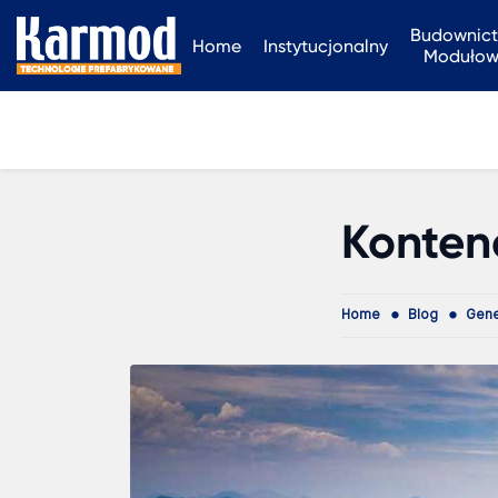
Budownic
Home
Instytucjonalny
Moduło
Konten
Home
Blog
Gene