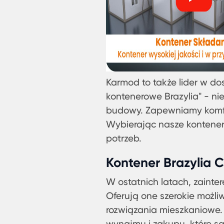
Karmod to także lider w dos
kontenerowe Brazylia" - n
budowy. Zapewniamy komfor
Wybierając nasze kontene
potrzeb.
Kontener Brazylia 
W ostatnich latach, zainte
Oferują one szerokie możl
rozwiązania mieszkaniowe. 
wynajmu i zakupu, które s