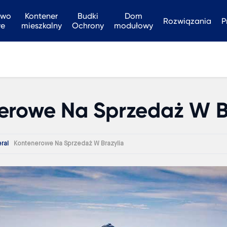
two
Kontener
Budki
Dom
Rozwiązania
P
we
mieszkalny
Ochrony
modułowy
erowe Na Sprzedaż W B
ral
Kontenerowe Na Sprzedaż W Brazylia