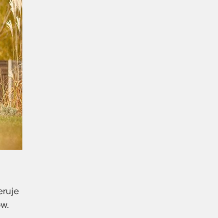
eruje
ów.