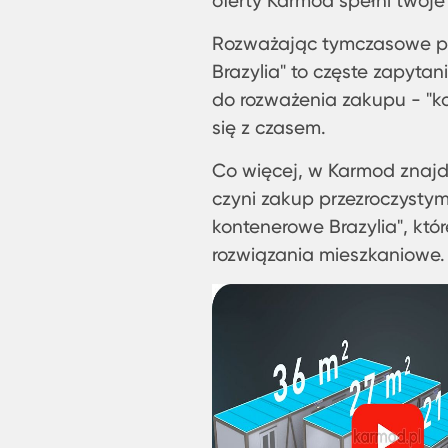
oferty Karmod spełni twoje 
Rozważając tymczasowe prz
Brazylia" to częste zapyta
do rozważenia zakupu - "ko
się z czasem.
Co więcej, w Karmod znajdz
czyni zakup przezroczysty
kontenerowe Brazylia", któ
rozwiązania mieszkaniowe.