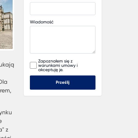
Wiadomość
Zapoznałem się z
zukają
warunkami umowy i
akceptuję je.
Dla
Prześlij
orem,
rynku
e
a" z