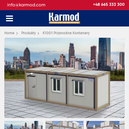
info@karmod.com
+48 665 333 300
Wróć
Home
Produkty
K1001 Przenośne Kontenery