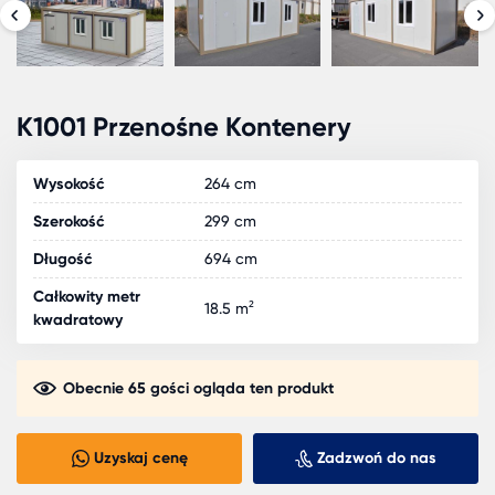
K1001 Przenośne Kontenery
Wysokość
264 cm
Szerokość
299 cm
Długość
694 cm
Całkowity metr
18.5 m²
kwadratowy
Obecnie 65 gości ogląda ten produkt
Uzyskaj cenę
Zadzwoń do nas