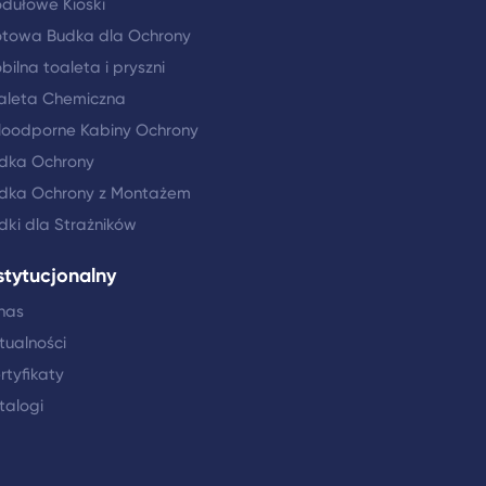
dułowe Kioski
towa Budka dla Ochrony
bilna toaleta i pryszni
aleta Chemiczna
loodporne Kabiny Ochrony
dka Ochrony
dka Ochrony z Montażem
dki dla Strażników
stytucjonalny
nas
tualności
rtyfikaty
talogi