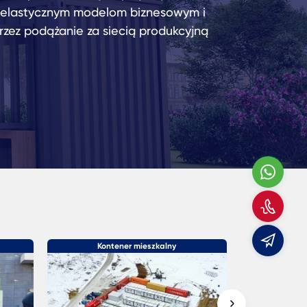
, elastycznym modelom biznesowym i
rzez podążanie za siecią produkcyjną
Wha
Zad
do
E-
mail
Kontener mieszkalny
Budo