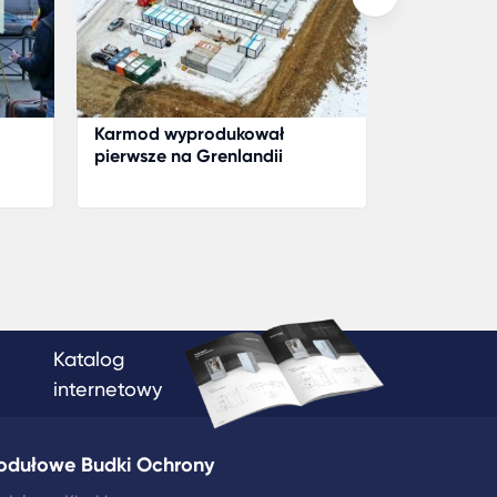
Karmod wyprodukował
Karmod uko
pierwsze na Grenlandii
wojskowe w
konstrukcje placu budowy
kopalni złota
Katalog
internetowy
odułowe Budki Ochrony