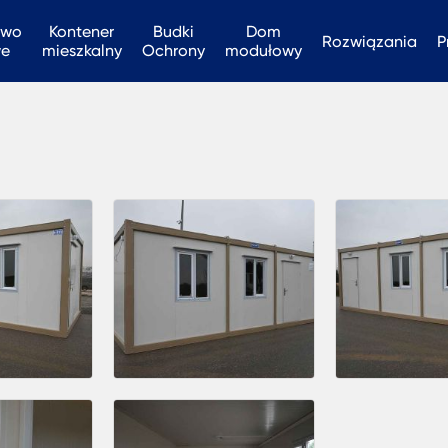
two
Kontener
Budki
Dom
Rozwiązania
P
we
mieszkalny
Ochrony
modułowy