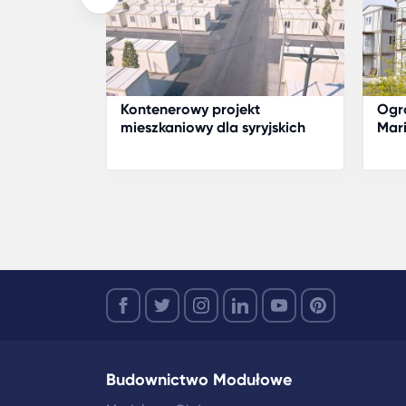
no
Kontenerowy projekt
Ogro
ynki dla
mieszkaniowy dla syryjskich
Mari
kale
uchodźców
Kar
Budownictwo Modułowe