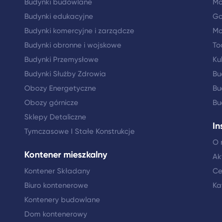
Budynki budowlane
Mo
Budynki edukacyjne
Go
Budynki komercyjne i zarządcze
Mo
Budynki obronne i wojskowe
To
Budynki Przemysłowe
Ku
Budynki Służby Zdrowia
Bu
Obozy Energetyczne
Bu
Obozy górnicze
Bu
Sklepy Detaliczne
In
Tymczasowe I Stałe Konstrukcje
O 
Kontener mieszkalny
Ak
Kontener Składany
Ce
Biuro kontenerowe
Ka
Kontenery budowlane
Dom kontenerowy