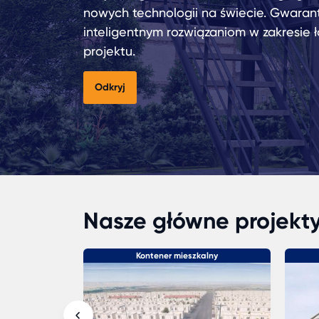
nowych technologii na świecie. Gwaran
inteligentnym rozwiązaniom w zakresie 
projektu.
Odkryj
Nasze główne projekt
ułowe
Kontener mieszkalny