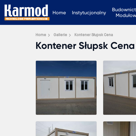
Budownic
Home
Instytucjonalny
Moduło
Home
Gallerie
Kontener Słupsk Cena
Kontener Słupsk Cena