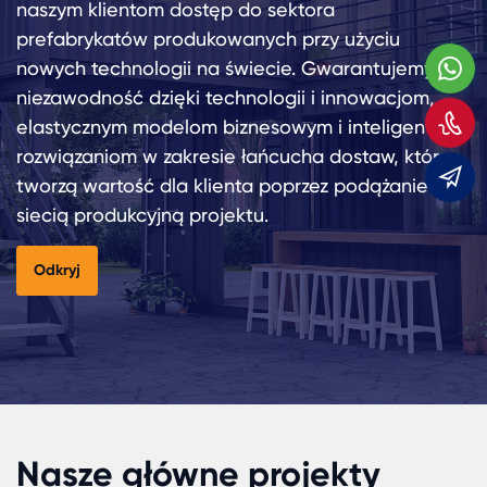
naszym klientom dostęp do sektora
prefabrykatów produkowanych przy użyciu
nowych technologii na świecie. Gwarantujemy
W
niezawodność dzięki technologii i innowacjom,
Z
elastycznym modelom biznesowym i inteligentnym
rozwiązaniom w zakresie łańcucha dostaw, które
tworzą wartość dla klienta poprzez podążanie za
m
siecią produkcyjną projektu.
Odkryj
Nasze główne projekty