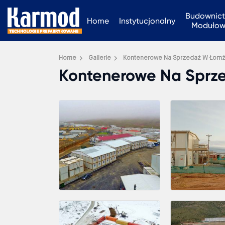
Budownic
Home
Instytucjonalny
Moduło
Home
Gallerie
Kontenerowe Na Sprzedaż W Łom
Kontenerowe Na Sprz