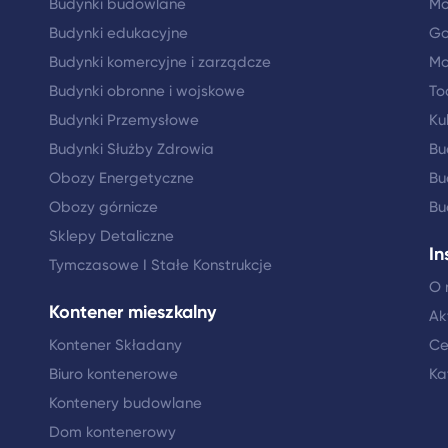
Budynki budowlane
Mo
Budynki edukacyjne
Go
Budynki komercyjne i zarządcze
Mo
Budynki obronne i wojskowe
To
Budynki Przemysłowe
Ku
Budynki Służby Zdrowia
Bu
Obozy Energetyczne
Bu
Obozy górnicze
Bu
Sklepy Detaliczne
In
Tymczasowe I Stałe Konstrukcje
O 
Kontener mieszkalny
Ak
Kontener Składany
Ce
Biuro kontenerowe
Ka
Kontenery budowlane
Dom kontenerowy