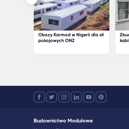
tanbul
Obozy Karmod w Nigerii dla sił
Zbu
z z firmą
pokojowych ONZ
kab
Budownictwo Modułowe