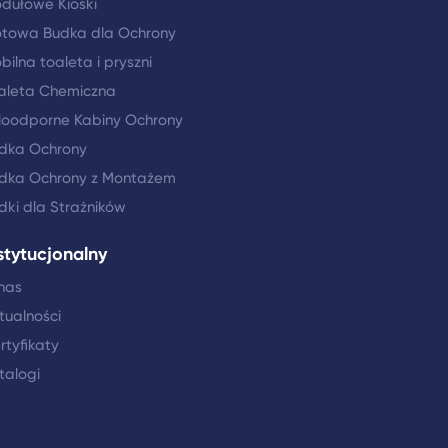
dułowe Kioski
towa Budka dla Ochrony
bilna toaleta i pryszni
aleta Chemiczna
loodporne Kabiny Ochrony
dka Ochrony
dka Ochrony z Montażem
dki dla Strażników
stytucjonalny
nas
tualności
rtyfikaty
talogi