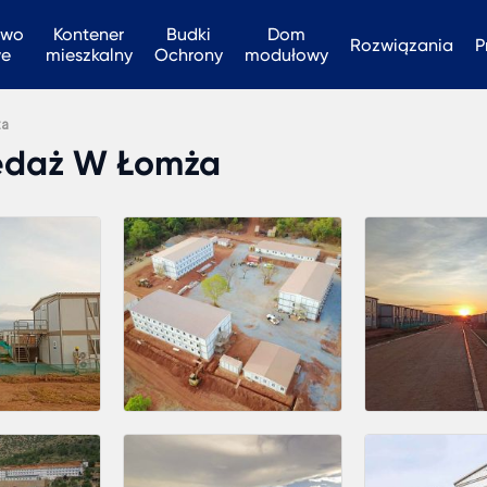
two
Kontener
Budki
Dom
Rozwiązania
P
we
mieszkalny
Ochrony
modułowy
ża
edaż W Łomża