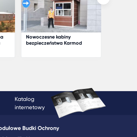
na
Nowoczesne kabiny
Budynek re
u
bezpieczeństwa Karmod
pacjentów
zostaną wykorzystane w
Karmod Pr
Pałacu Sprawiedliwości w
Technolog
Stambule
Katalog
internetowy
odułowe Budki Ochrony