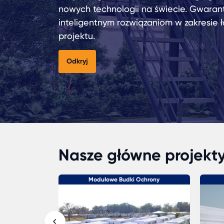
nowych technologii na świecie. Gwaran
inteligentnym rozwiązaniom w zakresie 
projektu.
Odkryj
Nasze główne projekt
alny
Modułowe Budki Ochrony