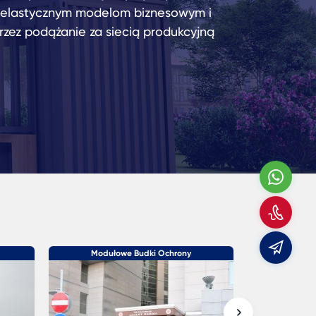
, elastycznym modelom biznesowym i
rzez podążanie za siecią produkcyjną
Wha
Zad
do
E-
mail
Modułowe Budki Ochrony
Budo