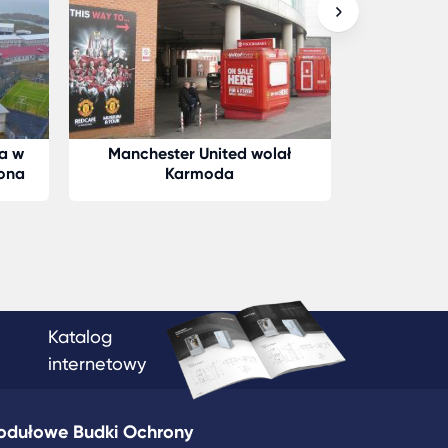
ka w
Manchester United wolał
Kontener n
ona
Karmoda
Karmod jes
magazy
słone
Katalog
internetowy
odułowe Budki Ochrony