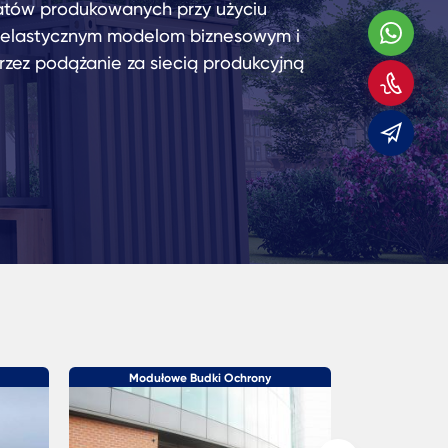
atów produkowanych przy użyciu
Wha
, elastycznym modelom biznesowym i
rzez podążanie za siecią produkcyjną
Zad
do
E-
mail
Modułowe Budki Ochrony
Kon