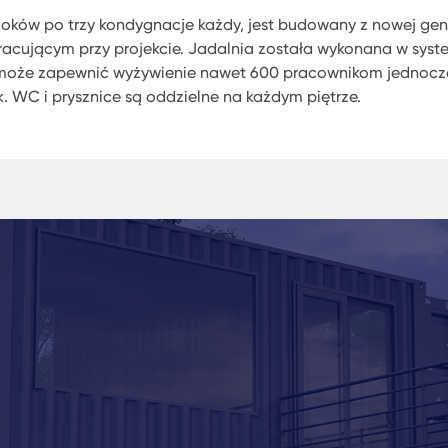
bloków po trzy kondygnacje każdy, jest budowany z nowej ge
racującym przy projekcie. Jadalnia została wykonana w syst
e może zapewnić wyżywienie nawet 600 pracownikom jednocze
ek. WC i prysznice są oddzielne na każdym piętrze.