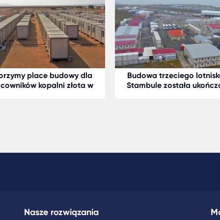
orzymy place budowy dla
Budowa trzeciego lotnis
cowników kopalni złota w
Stambule została ukończ
Gwinei
przez firmę Karmod
Nasze rozwiązania
M