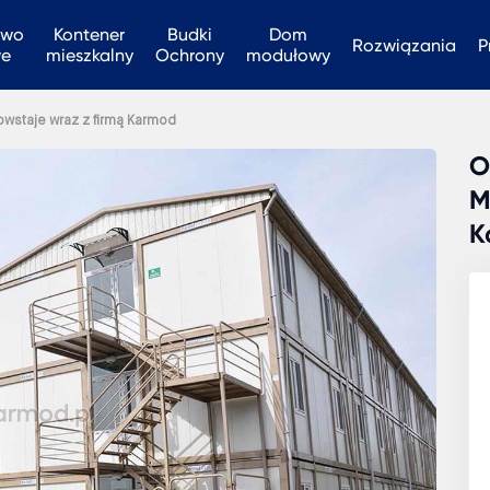
two
Kontener
Budki
Dom
Rozwiązania
P
we
mieszkalny
Ochrony
modułowy
owstaje wraz z firmą Karmod
O
M
K