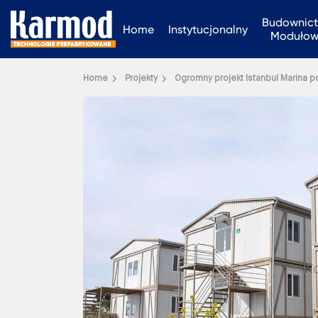
Budownic
Home
Instytucjonalny
Moduło
Home
Projekty
Ogromny projekt Istanbul Marina p