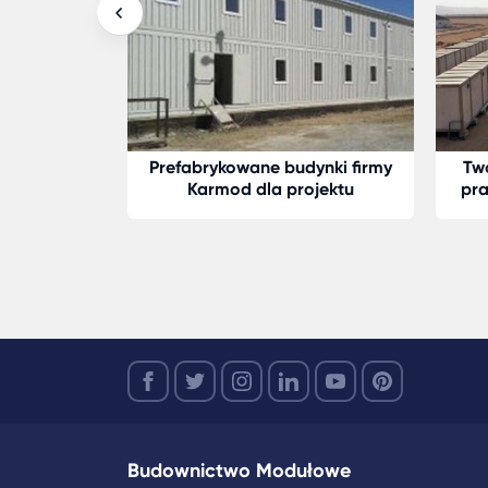
s we Francji
Prefabrykowane budynki firmy
Tw
d
Karmod dla projektu
pra
poszukiwania ropy naftowej w
regionie Morza Kaspijskiego
Budownictwo Modułowe