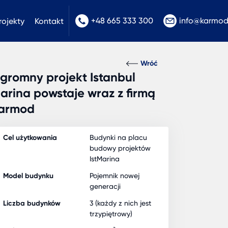
+48 665 333 300
info@karmo
rojekty
Kontakt
Wróć
gromny projekt Istanbul
arina powstaje wraz z firmą
armod
Cel użytkowania
Budynki na placu
budowy projektów
IstMarina
Model budynku
Pojemnik nowej
generacji
Liczba budynków
3 (każdy z nich jest
trzypiętrowy)