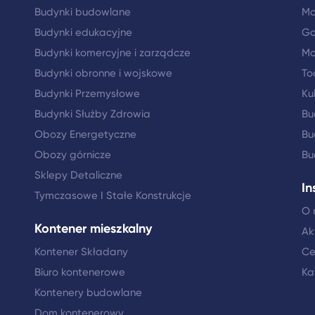
Budynki budowlane
Mo
Budynki edukacyjne
Go
Budynki komercyjne i zarządcze
Mo
Budynki obronne i wojskowe
To
Budynki Przemysłowe
Ku
Budynki Służby Zdrowia
Bu
Obozy Energetyczne
Bu
Obozy górnicze
Bu
Sklepy Detaliczne
In
Tymczasowe I Stałe Konstrukcje
O 
Kontener mieszkalny
Ak
Kontener Składany
Ce
Biuro kontenerowe
Ka
Kontenery budowlane
Dom kontenerowy