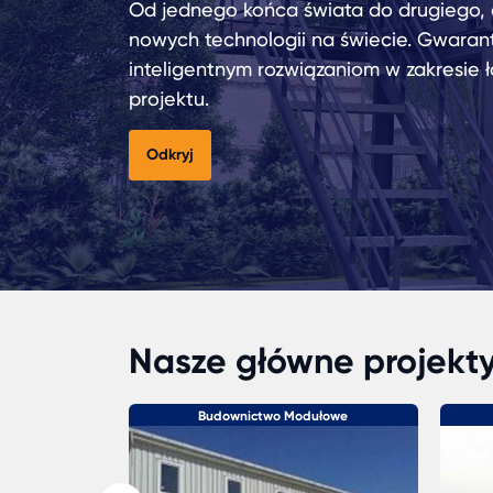
Od jednego końca świata do drugiego, 
nowych technologii na świecie. Gwaran
inteligentnym rozwiązaniom w zakresie 
projektu.
Odkryj
Nasze główne projekt
chrony
Budownictwo Modułowe