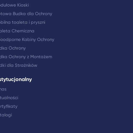
dułowe Kioski
towa Budka dla Ochrony
bilna toaleta i pryszni
aleta Chemiczna
loodporne Kabiny Ochrony
dka Ochrony
dka Ochrony z Montażem
dki dla Strażników
stytucjonalny
nas
tualności
rtyfikaty
talogi