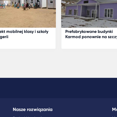
ekt mobilnej klasy i szkoły
Prefabrykowane budynki
gerii
Karmod ponownie na szczy
Nowy obiekt dla ośrodka
narciarskiego w górach E
Nasze rozwiązania
M