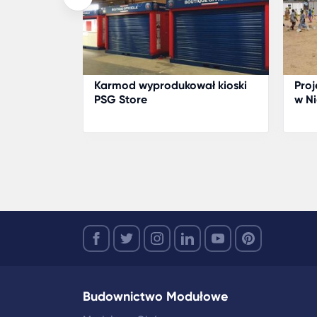
iekty
Karmod wyprodukował kioski
Proj
PSG Store
w Ni
Budownictwo Modułowe