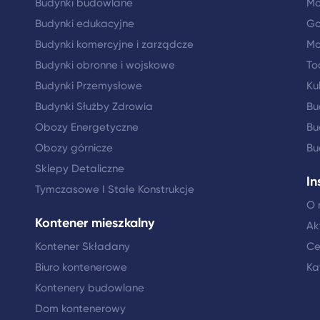
Budynki budowlane
Mo
Budynki edukacyjne
Go
Budynki komercyjne i zarządcze
Mo
Budynki obronne i wojskowe
To
Budynki Przemysłowe
Ku
Budynki Służby Zdrowia
Bu
Obozy Energetyczne
Bu
Obozy górnicze
Bu
Sklepy Detaliczne
In
Tymczasowe I Stałe Konstrukcje
O 
Kontener mieszkalny
Ak
Kontener Składany
Ce
Biuro kontenerowe
Ka
Kontenery budowlane
Dom kontenerowy