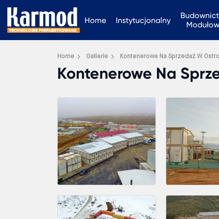
Budownic
Home
Instytucjonalny
Moduło
Home
Gallerie
Kontenerowe Na Sprzedaż W Ostro
Kontenerowe Na Sprz