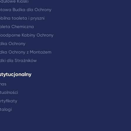
dułowe Kioski
towa Budka dla Ochrony
bilna toaleta i pryszni
aleta Chemiczna
loodporne Kabiny Ochrony
dka Ochrony
dka Ochrony z Montażem
dki dla Strażników
stytucjonalny
nas
tualności
rtyfikaty
talogi