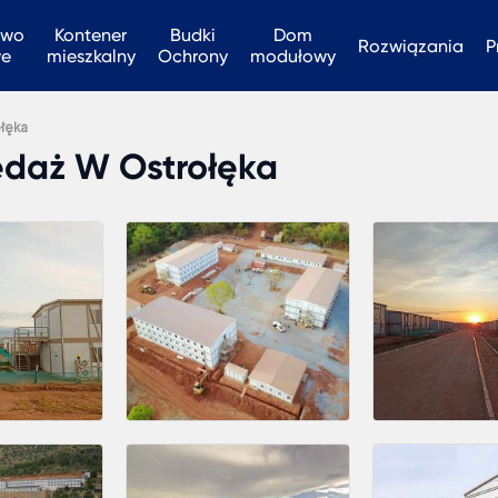
two
Kontener
Budki
Dom
Rozwiązania
P
we
mieszkalny
Ochrony
modułowy
łęka
edaż W Ostrołęka