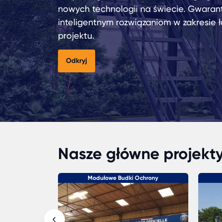
nowych technologii na świecie. Gwaran
inteligentnym rozwiązaniom w zakresie 
projektu.
Odkryj
Nasze główne projekt
ułowe
Modułowe Budki Ochrony