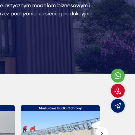
, elastycznym modelom biznesowym i
rzez podążanie za siecią produkcyjną
Wha
Zad
do
E-
mail
Modułowe Budki Ochrony
Moduł