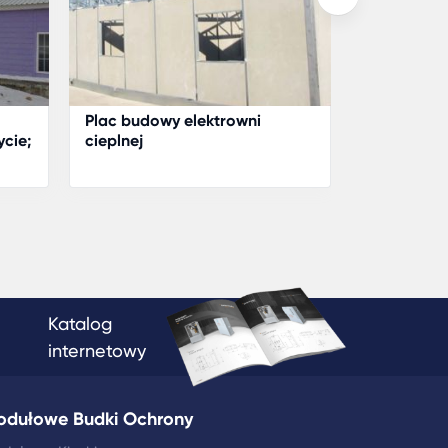
Plac budowy elektrowni
Firma Kar
cie;
cieplnej
budowę ob
pracownik
rgan
Katalog
internetowy
odułowe Budki Ochrony