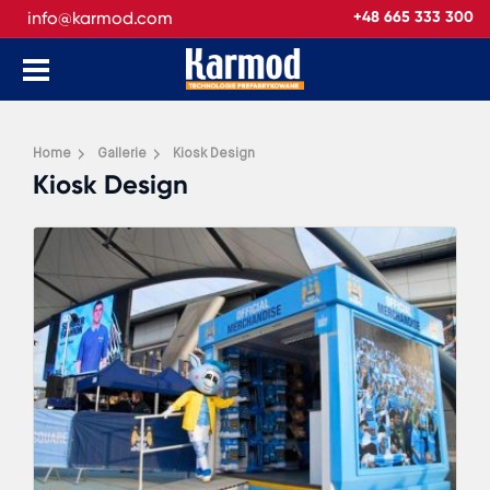
info@karmod.com
+48 665 333 300
Home
Gallerie
Kiosk Design
Kiosk Design