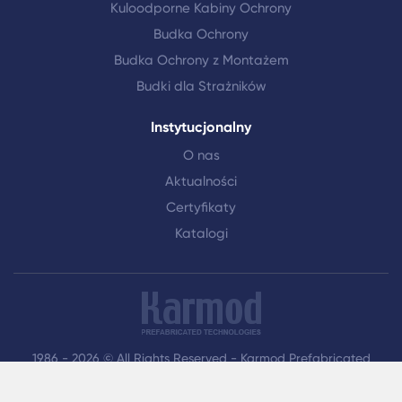
Kuloodporne Kabiny Ochrony
Budka Ochrony
Budka Ochrony z Montażem
Budki dla Strażników
Instytucjonalny
O nas
Aktualności
Certyfikaty
Katalogi
1986 - 2026 © All Rights Reserved - Karmod Prefabricated
Technologies