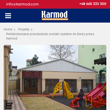
info@karmod.com
+48 665 333 300
Wróć
Home
Projekty
Prefabrykowane przedszkole zostało wysłane do Bursy przez
Karmod