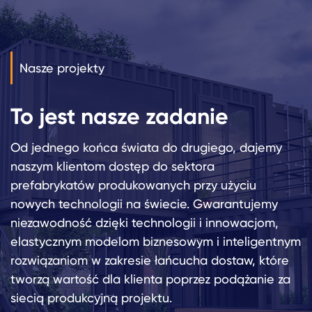
wystawowe i inne standardowe obszary, które muszą by
uwzględnione w szkole. Zajęcia dydaktyczne odbywają s
obecnie w przedszkolu w Bursie.
Nasze projekty
To jest nasze zadanie
Od jednego końca świata do drugiego, dajemy
naszym klientom dostęp do sektora
prefabrykatów produkowanych przy użyciu
nowych technologii na świecie. Gwarantujemy
niezawodność dzięki technologii i innowacjom,
elastycznym modelom biznesowym i inteligentnym
rozwiązaniom w zakresie łańcucha dostaw, które
tworzą wartość dla klienta poprzez podążanie za
siecią produkcyjną projektu.