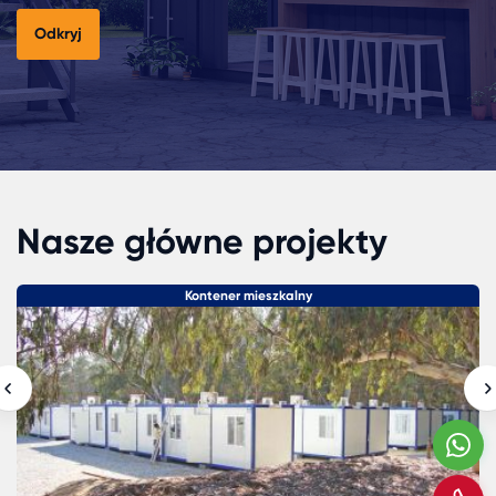
Odkryj
Nasze główne projekty
Kontener mieszkalny
W
Z